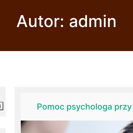
Autor:
admin
Pomoc psychologa przy 
j