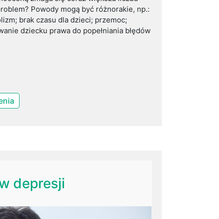
 problem? Powody mogą być różnorakie, np.:
izm; brak czasu dla dzieci; przemoc;
awanie dziecku prawa do popełniania błędów
enia
w depresji