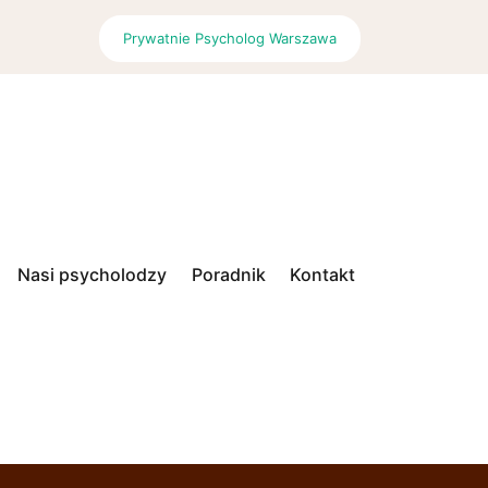
Prywatnie Psycholog Warszawa
P
Nasi psycholodzy
Poradnik
Kontakt
r
i
m
a
r
y
M
e
n