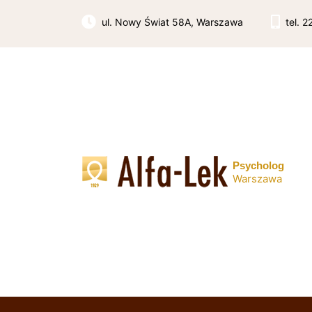
Skip
to
ul. Nowy Świat 58A, Warszawa
tel. 
content
Psycholog
Warszawa