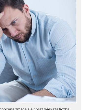
amooceną zmaga się coraz większa liczba