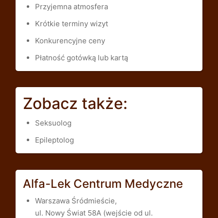
Przyjemna atmosfera
Krótkie terminy wizyt
Konkurencyjne ceny
Płatność gotówką lub kartą
Zobacz także:
Seksuolog
Epileptolog
Alfa-Lek Centrum Medyczne
Warszawa Śródmieście,
ul. Nowy Świat 58A (wejście od ul.