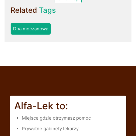
Related
Tags
Dna moczanowa
Alfa-Lek to:
Miejsce gdzie otrzymasz pomoc
Prywatne gabinety lekarzy