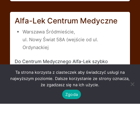
Alfa-Lek Centrum Medyczne
Warszawa Śródmieście,
ul. Nowy Świat 58A (wejście od ul.
Ordynackiej
Do Centrum Medycznego Alfa-Lek szybko
dojedziesz z każdej dzielnicy Warszawy -
Ta strona korzysta z ciasteczek aby świadczyć usługi na
Bemowo, Białołęka, Bielany, Mokotów, Muranów,
najwyższym poziomie. Dalsze korzystanie ze strony oznacza,
Ochota, Powiśle, Praga, Rembertów, Targówek,
że zgadzasz się na ich użycie.
Ursus, Ursynów, Wawer, Wesoła, Wilanów,
Zgoda
Włochy, Wola, Żoliborz.
Dna moczanowa
reumatolog
samoocena